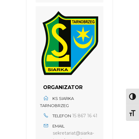
ORGANIZATOR
Toggl
KS SIARKA
TARNOBRZEG
Toggl
15 867 16 41
TELEFON
EMAIL
sekretariat@siarka-