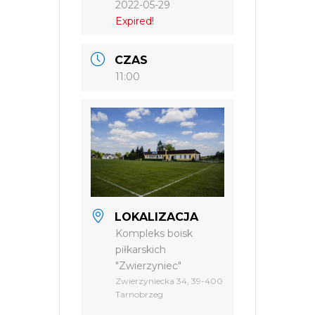
2022-05-29
Expired!
CZAS
11:00
LOKALIZACJA
Kompleks boisk
piłkarskich
"Zwierzyniec"
Zwierzyniecka 34, 39-400
Tarnobrzeg