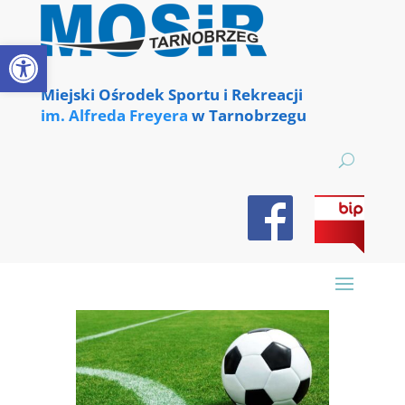
Skip
to
content
Otwórz pasek narzędzi
Miejski Ośrodek Sportu i Rekreacji
im. Alfreda Freyera
w Tarnobrzegu