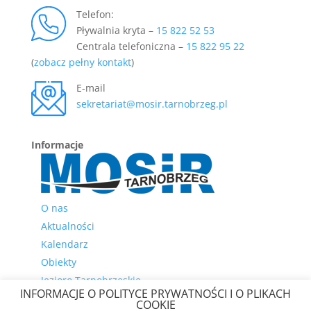
Telefon:
Pływalnia kryta –
15 822 52 53
Centrala telefoniczna –
15 822 95 22
(
zobacz pełny kontakt
)
E-mail
sekretariat@mosir.tarnobrzeg.pl
Informacje
O nas
Aktualności
Kalendarz
Obiekty
Jezioro Tarnobrzeskie
INFORMACJE O POLITYCE PRYWATNOŚCI I O PLIKACH
Szkolny Związek Sportowy
COOKIE